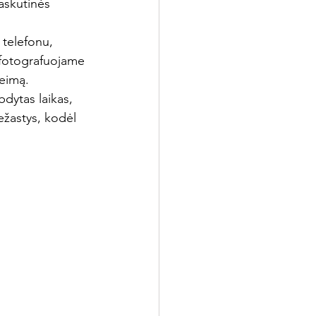
askutinės 
 telefonu, 
 fotografuojame 
šeimą.
dytas laikas, 
iežastys, kodėl 