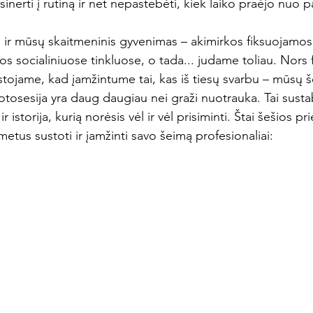
nerti į rutiną ir net nepastebėti, kiek laiko praėjo nuo p
a ir mūsų skaitmeninis gyvenimas – akimirkos fiksuojamos
s socialiniuose tinkluose, o tada... judame toliau. Nors
stojame, kad įamžintume tai, kas iš tiesų svarbu – mūsų 
otosesija yra daug daugiau nei graži nuotrauka. Tai sustab
 istorija, kurią norėsis vėl ir vėl prisiminti. Štai šešios pr
metus sustoti ir įamžinti savo šeimą profesionaliai: