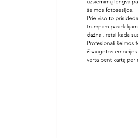
užsiėmimų lengva pasi
šeimos fotosesijos.
Prie viso to prisided
trumpam pasidalijamo
dažnai, retai kada su
Profesionali šeimos f
išsaugotos emocijos ir
verta bent kartą per 