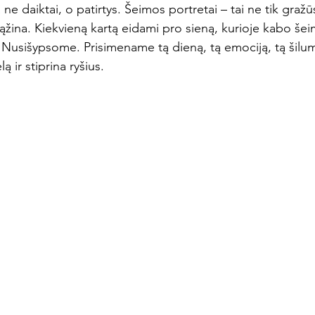
e daiktai, o patirtys. Šeimos portretai – tai ne tik gražūs
rąžina. Kiekvieną kartą eidami pro sieną, kurioje kabo še
usišypsome. Prisimename tą dieną, tą emociją, tą šilum
 ir stiprina ryšius.