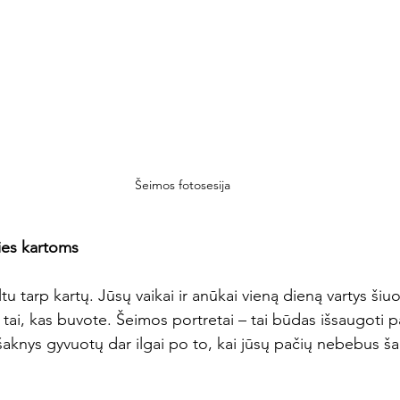
Šeimos fotosesija
ties kartoms
u tarp kartų. Jūsų vaikai ir anūkai vieną dieną vartys šiu
ie tai, kas buvote. Šeimos portretai – tai būdas išsaugoti 
 šaknys gyvuotų dar ilgai po to, kai jūsų pačių nebebus šal