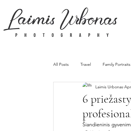
All Posts
Travel
Family Portraits
Laimis Urbonas
Apr
Greeting Cards
Family
G
6 priežast
profesiona
Šiandieninis gyvenim