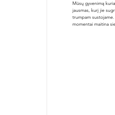
Mūsų gyvenimą kuria n
jausmas, kurį jie sug
trumpam sustojame. N
momentai maitina sielą