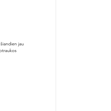
 šiandien jau 
uotraukos 