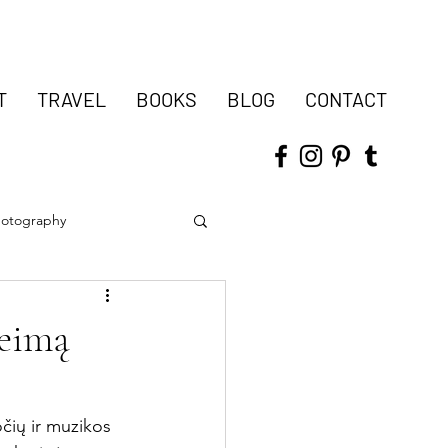
T
TRAVEL
BOOKS
BLOG
CONTACT
hotography
šeimą
čių ir muzikos 