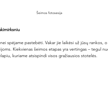
Šeimos fotosesija
akimirksniu
 nei spėjame pastebėti. Vakar jie laikėsi už jūsų rankos, o
dijoms. Kiekvienas šeimos etapas yra vertingas – tegul n
apiu, kuriame atsispindi visos gražiausios stotelės.