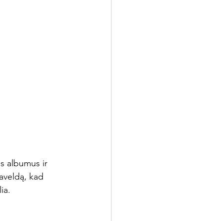
os albumus ir 
paveldą, kad 
ia.