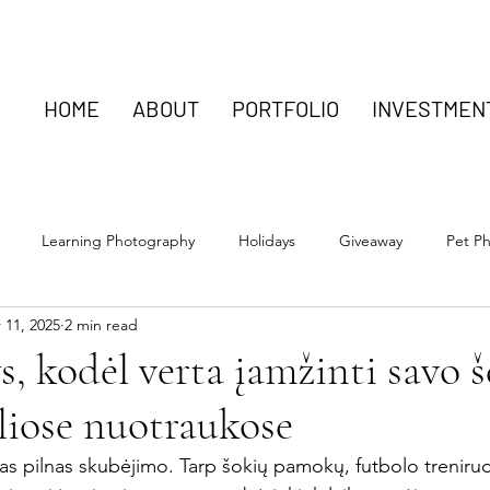
HOME
ABOUT
PORTFOLIO
INVESTMEN
Learning Photography
Holidays
Giveaway
Pet P
 11, 2025
2 min read
ift
Šeima
Dovana
Motinos diena
Fotografija
ys, kodėl verta įamžinti savo 
liose nuotraukose
as pilnas skubėjimo. Tarp šokių pamokų, futbolo treniruo